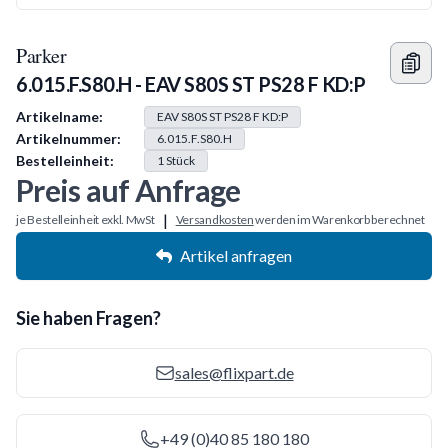
Parker
6.015.F.S80.H - EAV S80S ST PS28 F KD:P
Produkt Information
Artikelname:
EAV S80S ST PS28 F KD:P
Artikelnummer:
6.015.F.S80.H
Bestelleinheit:
1
Stück
Preis auf Anfrage
|
je Bestelleinheit exkl. MwSt
Versandkosten
werden im Warenkorb berechnet
Artikel anfragen
Sie haben Fragen?
sales@flixpart.de
+49 (0)40 85 180 180