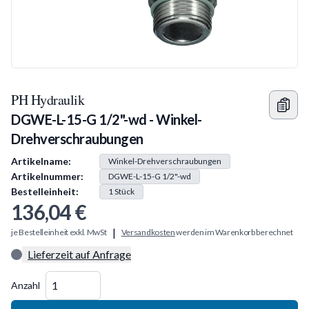
PH Hydraulik
DGWE-L-15-G 1/2"-wd - Winkel-
Drehverschraubungen
Produkt Information
Artikelname:
Winkel-Drehverschraubungen
Artikelnummer:
DGWE-L-15-G 1/2"-wd
Bestelleinheit:
1
Stück
136,04 €
|
je Bestelleinheit exkl. MwSt
Versandkosten
werden im Warenkorb berechnet
Lieferzeit auf Anfrage
Menge
Anzahl