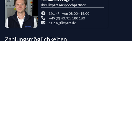
Ihr Flixpart Ansprechpartner
Mo. - Fr. von 08:00 - 18:00
+49 (0) 40 / 85 180 180
sales@flixpart.de
Zahlungsmöglichkeiten
Bestehende LIPPOLD-Kunden oder Kunden, die bereits 5 Flixpart-
Bestellungen getätigt haben, können auf Wunsch für den Kauf auf Rechnung
freigeschaltet werden.
©
2026
LIPPOLD GmbH, Alle Rechte vorbehalten
LinkedIn
Instagram