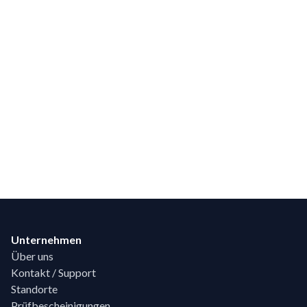
Footer
Unternehmen
Über uns
Kontakt / Support
Standorte
Prüfbescheinigungen