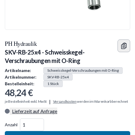
PH Hydraulik
SKV-RB-25x4 - Schweisskegel-
Verschraubungen mit O-Ring
Produkt Information
Artikelname:
Schweisskegel-Verschraubungen mit O-Ring
Artikelnummer:
SKV-RB-25x4
Bestelleinheit:
1
Stück
48,24 €
|
je Bestelleinheit exkl. MwSt
Versandkosten
werden im Warenkorb berechnet
Lieferzeit auf Anfrage
Menge
Anzahl