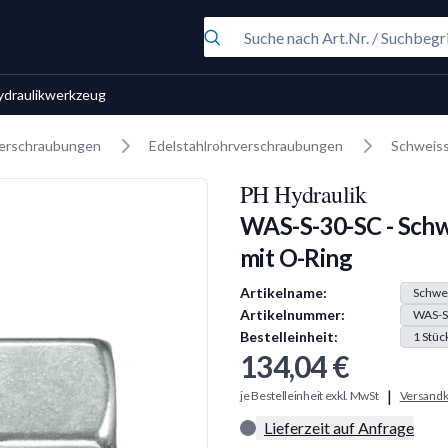
ydraulikwerkzeug
erschraubungen
Edelstahlrohrverschraubungen
Schweis
PH Hydraulik
WAS-S-30-SC - Sch
mit O-Ring
Produkt Information
Artikelname:
Schwe
Artikelnummer:
WAS-S
Bestelleinheit:
1
Stüc
134,04 €
|
je Bestelleinheit exkl. MwSt
Versandk
Lieferzeit auf Anfrage