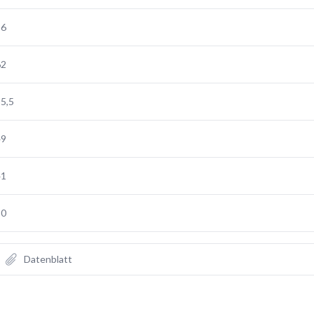
36
62
5,5
49
41
50
Datenblatt