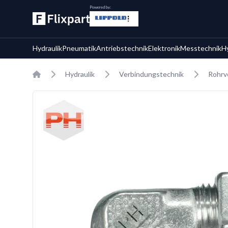
Powered by:
Hydraulik
Pneumatik
Antriebstechnik
Elektronik
Messtechnik
H
Home
Hydraulik
Verbindungstechnik
Rohrv