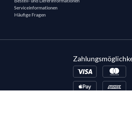
Bestell- und Lieferinformationen
Serviceinformationen
Häufige Fragen
Zahlungsmöglichk
Bestehende LIPPOLD-Kunden oder Kund
Wunsch für den Kauf auf Rechnung fr
©
2026
LIPPOLD GmbH, Alle Rechte vorbehalten