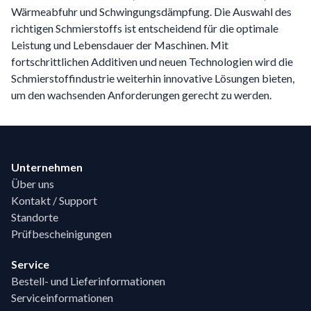
Wärmeabfuhr und Schwingungsdämpfung. Die Auswahl des
richtigen Schmierstoffs ist entscheidend für die optimale
Leistung und Lebensdauer der Maschinen. Mit
fortschrittlichen Additiven und neuen Technologien wird die
Schmierstoffindustrie weiterhin innovative Lösungen bieten,
um den wachsenden Anforderungen gerecht zu werden.
Footer
Unternehmen
Über uns
Kontakt / Support
Standorte
Prüfbescheinigungen
Service
Bestell- und Lieferinformationen
Serviceinformationen