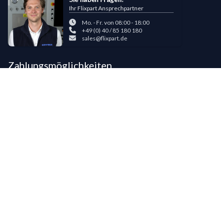
Ihr Flixpart Ansprechpartner
Mo. - Fr. von 08:00 - 18:00
+49 (0) 40 / 85 180 180
sales@flixpart.de
Zahlungsmöglichkeiten
Bestehende LIPPOLD-Kunden oder Kunden, die bereits 5 Flixpart-
Bestellungen getätigt haben, können auf Wunsch für den Kauf auf Rechnung
freigeschaltet werden.
©
2026
LIPPOLD GmbH, Alle Rechte vorbehalten
LinkedIn
Instagram