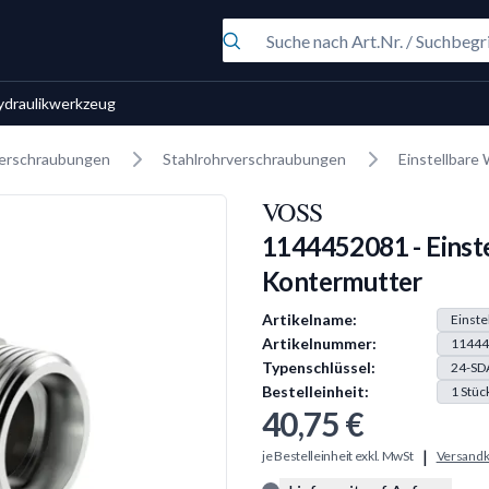
ydraulikwerkzeug
erschraubungen
Stahlrohrverschraubungen
Einstellbare
VOSS
1144452081 - Einst
Kontermutter
Produkt Information
Artikelname:
Einste
Artikelnummer:
11444
Typenschlüssel:
24-SD
Bestelleinheit:
1
Stüc
40,75 €
|
je Bestelleinheit exkl. MwSt
Versandk