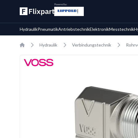
Powered by:
Hydraulik
Pneumatik
Antriebstechnik
Elektronik
Messtechnik
H
Home
Hydraulik
Verbindungstechnik
Rohrv