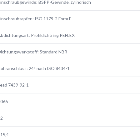
inschraubgewinde: BSPP-Gewinde, zylindrisch
inschraubzapfen: ISO 1179-2 Form E
bdichtungsart: Profildichtring PEFLEX
ichtungswerkstoff: Standard NBR
ohranschluss: 24° nach ISO 8434-1
Lead 7439-92-1
3066
22
15,4