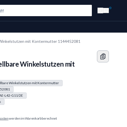
0
 Winkelstutzen mit Kontermutter 1144452081
ellbare Winkelstutzen mit
llbare Winkelstutzen mit Kontermutter
52081
AE-L42-G11/2E
k
osten
werden im Warenkorb berechnet