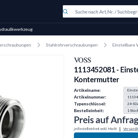
ydraulikwerkzeug
erschraubungen
Stahlrohrverschraubungen
Einstellbare
VOSS
1113452081 - Einst
Kontermutter
Produkt Information
Artikelname:
Einste
Artikelnummer:
11134
Typenschlüssel:
24-SD
Bestelleinheit:
1
Stüc
Preis auf Anfra
|
je Bestelleinheit exkl. MwSt
Versandk