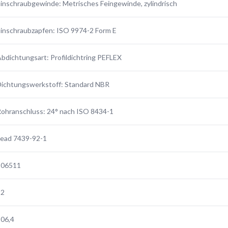
inschraubgewinde: Metrisches Feingewinde, zylindrisch
inschraubzapfen: ISO 9974-2 Form E
bdichtungsart: Profildichtring PEFLEX
ichtungswerkstoff: Standard NBR
ohranschluss: 24° nach ISO 8434-1
Lead 7439-92-1
306511
22
06,4