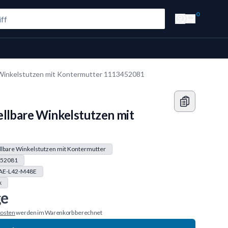
0
 Winkelstutzen mit Kontermutter 1113452081
ellbare Winkelstutzen mit
llbare Winkelstutzen mit Kontermutter
52081
AE-L42-M48E
k
ge
osten
werden im Warenkorb berechnet