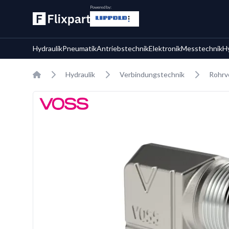
Powered by:
Hydraulik
Pneumatik
Antriebstechnik
Elektronik
Messtechnik
H
Home
Hydraulik
Verbindungstechnik
Rohrv