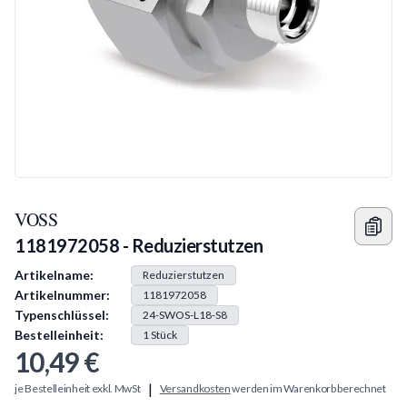
VOSS
1181972058 - Reduzierstutzen
Produkt Information
Artikelname:
Reduzierstutzen
Artikelnummer:
1181972058
Typenschlüssel:
24-SWOS-L18-S8
Bestelleinheit:
1
Stück
10,49 €
|
je Bestelleinheit exkl. MwSt
Versandkosten
werden im Warenkorb berechnet