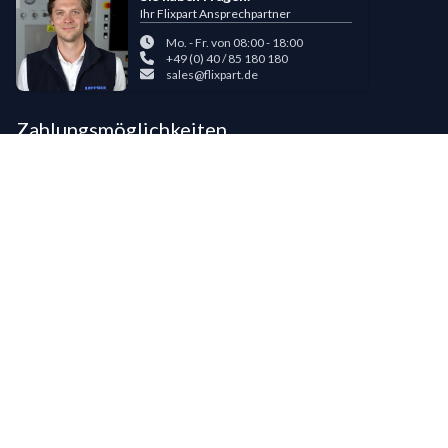
Ihr Flixpart Ansprechpartner
Mo. - Fr. von 08:00 - 18:00
+49 (0) 40 / 85 180 180
sales@flixpart.de
Zahlungsmöglichkeiten
Bestehende LIPPOLD-Kunden oder Kunden, die bereits 5 Flixpart-
Bestellungen getätigt haben, können auf Wunsch für den Kauf auf Rechnung
freigeschaltet werden.
©
2026
LIPPOLD GmbH, Alle Rechte vorbehalten
LinkedIn
Instagram