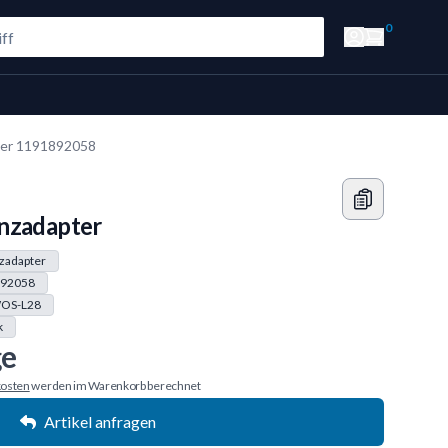
0
ter 1191892058
nzadapter
zadapter
92058
OS-L28
k
ge
osten
werden im Warenkorb berechnet
Artikel anfragen