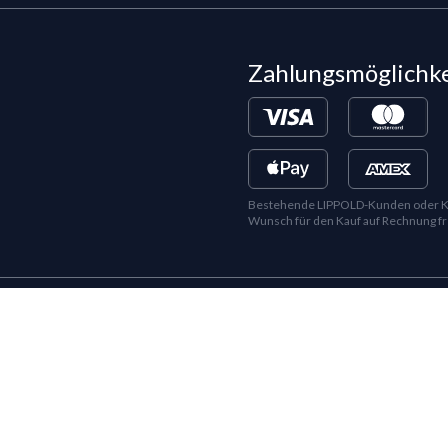
Zahlungsmöglichk
Bestehende LIPPOLD-Kunden oder Kund
Wunsch für den Kauf auf Rechnung fr
©
2026
LIPPOLD GmbH, Alle Rechte vorbehalten
LinkedIn
Instagram