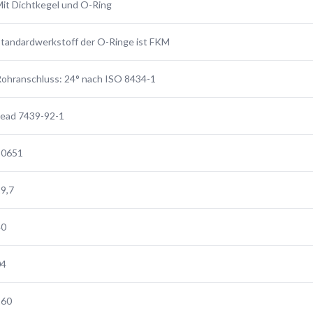
it Dichtkegel und O-Ring
tandardwerkstoff der O-Ringe ist FKM
ohranschluss: 24° nach ISO 8434-1
Lead 7439-92-1
30651
9,7
40
04
160