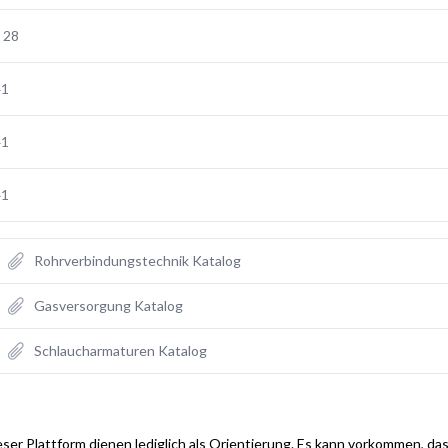
 28
41
41
41
Rohrverbindungstechnik Katalog
Gasversorgung Katalog
Schlaucharmaturen Katalog
ser Plattform dienen lediglich als Orientierung. Es kann vorkommen, das