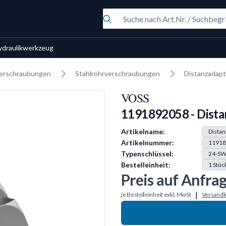
ydraulikwerkzeug
erschraubungen
Stahlrohrverschraubungen
Distanzadap
VOSS
1191892058 - Dista
Produkt Information
Artikelname:
Distan
Artikelnummer:
11918
Typenschlüssel:
24-SW
Bestelleinheit:
1
Stüc
Preis auf Anfra
|
je Bestelleinheit exkl. MwSt
Versandk