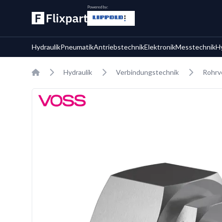
Powered by:
Hydraulik
Pneumatik
Antriebstechnik
Elektronik
Messtechnik
H
Home
Hydraulik
Verbindungstechnik
Rohrv