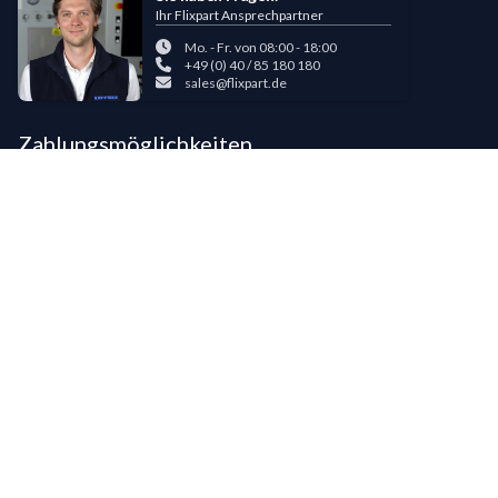
Ihr Flixpart Ansprechpartner
Mo. - Fr. von 08:00 - 18:00
+49 (0) 40 / 85 180 180
sales@flixpart.de
Zahlungsmöglichkeiten
Bestehende LIPPOLD-Kunden oder Kunden, die bereits 5 Flixpart-
Bestellungen getätigt haben, können auf Wunsch für den Kauf auf Rechnung
freigeschaltet werden.
©
2026
LIPPOLD GmbH, Alle Rechte vorbehalten
LinkedIn
Instagram