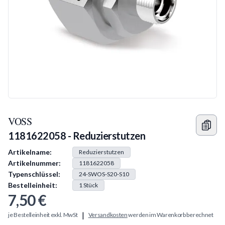
VOSS
1181622058 - Reduzierstutzen
Produkt Information
Artikelname:
Reduzierstutzen
Artikelnummer:
1181622058
Typenschlüssel:
24-SWOS-S20-S10
Bestelleinheit:
1
Stück
7,50 €
|
je Bestelleinheit exkl. MwSt
Versandkosten
werden im Warenkorb berechnet