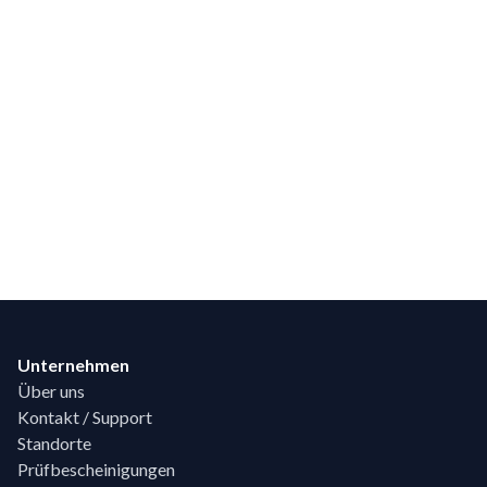
Footer
Unternehmen
Über uns
Kontakt / Support
Standorte
Prüfbescheinigungen