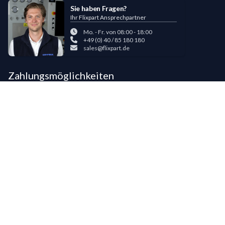
Sie haben Fragen?
Ihr Flixpart Ansprechpartner
Mo. - Fr. von 08:00 - 18:00
+49 (0) 40 / 85 180 180
sales@flixpart.de
Zahlungsmöglichkeiten
Bestehende LIPPOLD-Kunden oder Kunden, die bereits 5 Flixpart-
Bestellungen getätigt haben, können auf Wunsch für den Kauf auf Rechnung
freigeschaltet werden.
©
2026
LIPPOLD GmbH, Alle Rechte vorbehalten