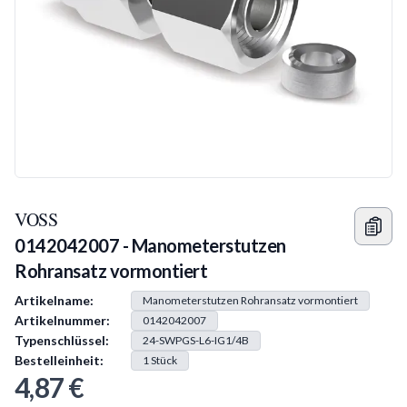
VOSS
0142042007 - Manometerstutzen
Rohransatz vormontiert
Produkt Information
Artikelname:
Manometerstutzen Rohransatz vormontiert
Artikelnummer:
0142042007
Typenschlüssel:
24-SWPGS-L6-IG1/4B
Bestelleinheit:
1
Stück
4,87 €