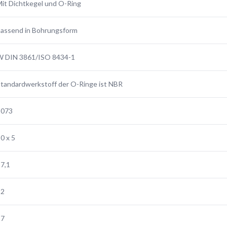
it Dichtkegel und O-Ring
assend in Bohrungsform
W DIN 3861/ISO 8434-1
tandardwerkstoff der O-Ringe ist NBR
3073
0 x 5
7,1
52
57