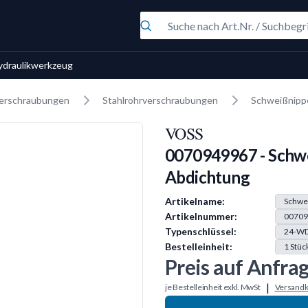
ydraulikwerkzeug
erschraubungen
Stahlrohrverschraubungen
Schweißnipp
VOSS
0070949967 - Schwe
Abdichtung
Produkt Information
Artikelname:
Schwei
Artikelnummer:
00709
Typenschlüssel:
24-W
Bestelleinheit:
1
Stüc
Preis auf Anfra
|
je Bestelleinheit exkl. MwSt
Versandk