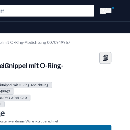
0
el mit O-Ring-Abdichtung 0070949967
ißnippel mit O-Ring-
ßnippel mit O-Ring-Abdichtung
49967
DNPSO-30x5-C10
k
ge
osten
werden im Warenkorb berechnet