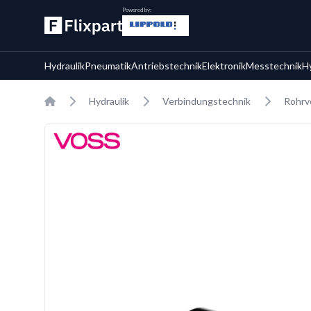
Powered by:
Hydraulik
Pneumatik
Antriebstechnik
Elektronik
Messtechnik
H
Home
Hydraulik
Verbindungstechnik
Rohrv