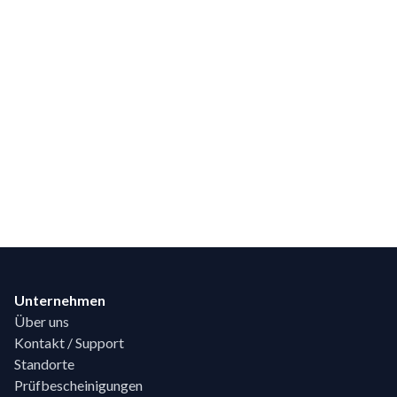
Footer
Unternehmen
Über uns
Kontakt / Support
Standorte
Prüfbescheinigungen