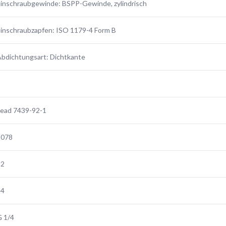
inschraubgewinde: BSPP-Gewinde, zylindrisch
inschraubzapfen: ISO 1179-4 Form B
bdichtungsart: Dichtkante
E
Lead 7439-92-1
3078
12
14
 1/4