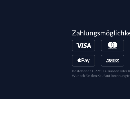
Zahlungsmöglichk
Bestehende LIPPOLD-Kunden oder Kund
Wunsch für den Kauf auf Rechnung fr
©
2026
LIPPOLD GmbH, Alle Rechte vorbehalten
LinkedIn
Instagram