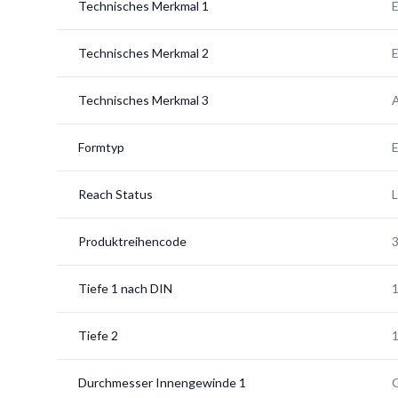
Technisches Merkmal 1
E
Technisches Merkmal 2
E
Technisches Merkmal 3
A
Formtyp
Reach Status
Produktreihencode
Tiefe 1 nach DIN
Tiefe 2
Durchmesser Innengewinde 1
G