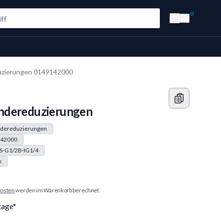
0
zierungen 0149142000
ndereduzierungen
dereduzierungen
42000
S-G1/2B-IG1/4
k
osten
werden im Warenkorb berechnet
tage*