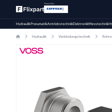
Powered by:
Hydraulik
Pneumatik
Antriebstechnik
Elektronik
Messtechnik
H
Home
Hydraulik
Verbindungstechnik
Rohrv