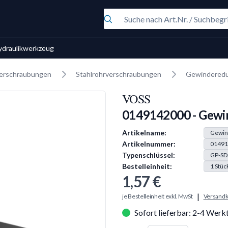
ydraulikwerkzeug
erschraubungen
Stahlrohrverschraubungen
Gewinderedu
VOSS
0149142000 - Gewi
Produkt Information
Artikelname:
Gewin
Artikelnummer:
01491
Typenschlüssel:
GP-SD
Bestelleinheit:
1
Stüc
1,57 €
|
je Bestelleinheit exkl. MwSt
Versandk
Sofort lieferbar: 2-4 Werk