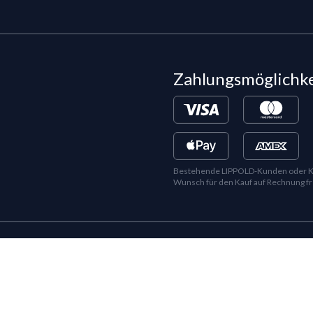
Zahlungsmöglichk
Bestehende LIPPOLD-Kunden oder Kund
Wunsch für den Kauf auf Rechnung fr
©
2026
LIPPOLD GmbH, Alle Rechte vorbehalten
LinkedIn
Instagram