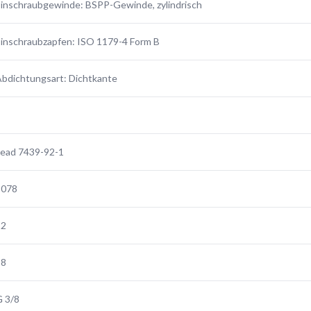
inschraubgewinde: BSPP-Gewinde, zylindrisch
inschraubzapfen: ISO 1179-4 Form B
bdichtungsart: Dichtkante
E
Lead 7439-92-1
3078
12
18
 3/8