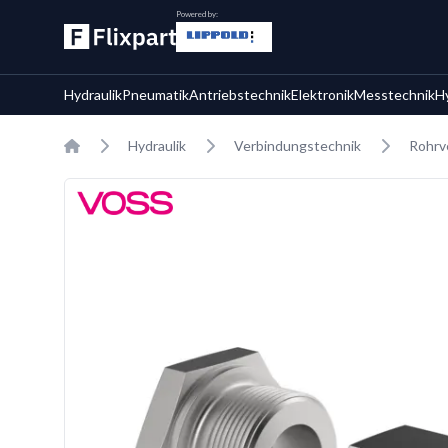
Powered by:
Hydraulik
Pneumatik
Antriebstechnik
Elektronik
Messtechnik
H
Home
Hydraulik
Verbindungstechnik
Rohrv