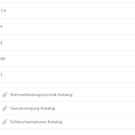
7,9
29
01
500
41
Rohrverbindungstechnik Katalog
Gasversorgung Katalog
Schlaucharmaturen Katalog