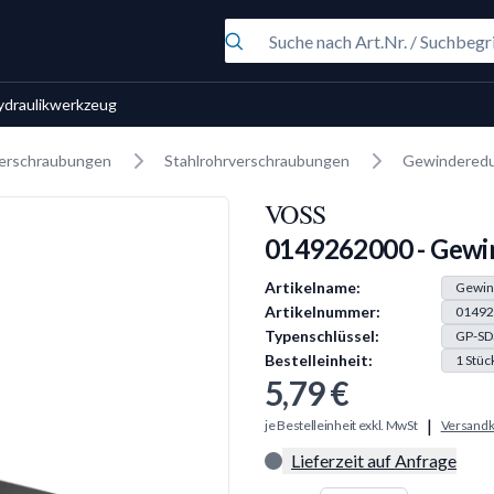
ydraulikwerkzeug
erschraubungen
Stahlrohrverschraubungen
Gewinderedu
VOSS
0149262000 - Gewi
Produkt Information
Artikelname:
Gewin
Artikelnummer:
01492
Typenschlüssel:
GP-SD
Bestelleinheit:
1
Stüc
5,79 €
|
je Bestelleinheit exkl. MwSt
Versandk
Lieferzeit auf Anfrage