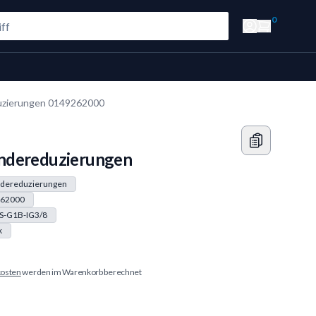
0
zierungen 0149262000
ndereduzierungen
dereduzierungen
62000
S-G1B-IG3/8
k
osten
werden im Warenkorb berechnet