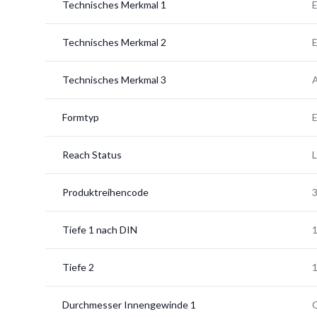
Technisches Merkmal 1
E
Technisches Merkmal 2
E
Technisches Merkmal 3
A
Formtyp
Reach Status
Produktreihencode
Tiefe 1 nach DIN
Tiefe 2
Durchmesser Innengewinde 1
G