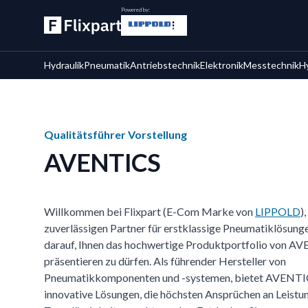
Powered by:
Hydraulik
Pneumatik
Antriebstechnik
Elektronik
Messtechnik
H
Qualitätsführer Vorstellung
AVENTICS
Willkommen bei Flixpart (E-Com Marke von
LIPPOLD
)
zuverlässigen Partner für erstklassige Pneumatiklösunge
darauf, Ihnen das hochwertige Produktportfolio von A
präsentieren zu dürfen. Als führender Hersteller von
Pneumatikkomponenten und -systemen, bietet AVENTI
innovative Lösungen, die höchsten Ansprüchen an Leistun