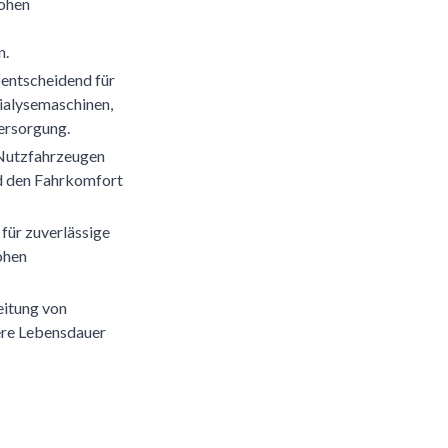
hohen
n.
 entscheidend für
ialysemaschinen,
versorgung.
Nutzfahrzeugen
nd den Fahrkomfort
 für zuverlässige
ohen
eitung von
ere Lebensdauer