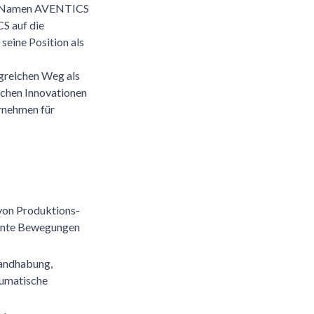
en Namen AVENTICS
S auf die
seine Position als
lgreichen Weg als
ichen Innovationen
rnehmen für
von Produktions-
ziente Bewegungen
Handhabung,
eumatische