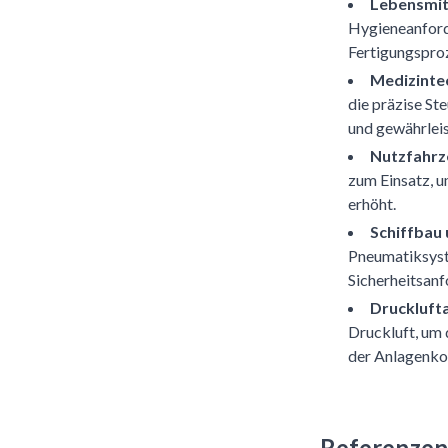
Lebensmit
Hygieneanford
Fertigungspro
Medizinte
die präzise S
und gewährleis
Nutzfahrz
zum Einsatz, u
erhöht.
Schiffbau
Pneumatiksyst
Sicherheitsan
Druckluft
Druckluft, um 
der Anlagenko
Referenzen 