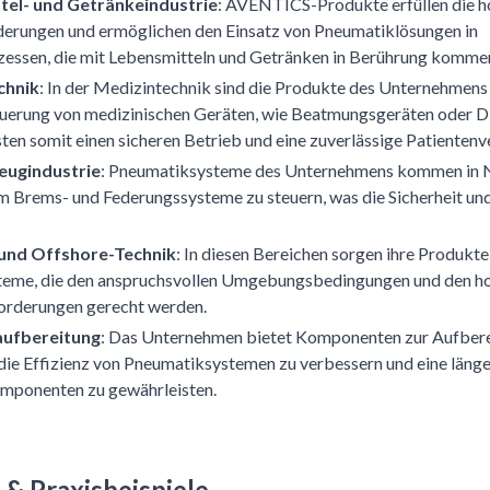
tel- und Getränkeindustrie
: AVENTICS-Produkte erfüllen die 
erungen und ermöglichen den Einsatz von Pneumatiklösungen in
zessen, die mit Lebensmitteln und Getränken in Berührung komme
chnik
: In der Medizintechnik sind die Produkte des Unternehmens
teuerung von medizinischen Geräten, wie Beatmungsgeräten oder D
ten somit einen sicheren Betrieb und eine zuverlässige Patienten
eugindustrie
: Pneumatiksysteme des Unternehmens kommen in 
m Brems- und Federungssysteme zu steuern, was die Sicherheit u
 und Offshore-Technik
: In diesen Bereichen sorgen ihre Produkte
eme, die den anspruchsvollen Umgebungsbedingungen und den h
forderungen gerecht werden.
aufbereitung
: Das Unternehmen bietet Komponenten zur Aufber
die Effizienz von Pneumatiksystemen zu verbessern und eine läng
mponenten zu gewährleisten.
& Praxisbeispiele