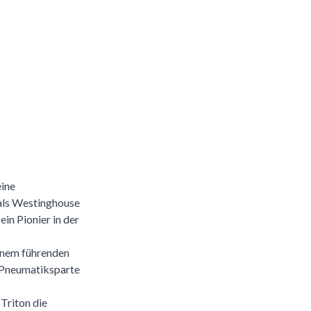
eine
 als Westinghouse
n Pionier in der
inem führenden
e Pneumatiksparte
Triton die