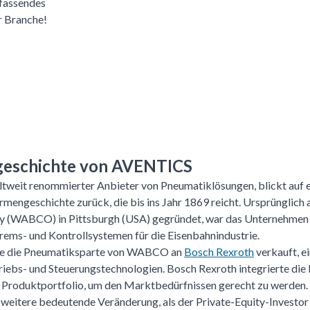
mfassendes
er Branche!
geschichte von AVENTICS
tweit renommierter Anbieter von Pneumatiklösungen, blickt auf 
mengeschichte zurück, die bis ins Jahr 1869 reicht. Ursprünglich
 (WABCO) in Pittsburgh (USA) gegründet, war das Unternehmen ei
ems- und Kontrollsystemen für die Eisenbahnindustrie.
de die Pneumatiksparte von WABCO an
Bosch Rexroth
verkauft, e
riebs- und Steuerungstechnologien. Bosch Rexroth integrierte di
s Produktportfolio, um den Marktbedürfnissen gerecht zu werden.
 weitere bedeutende Veränderung, als der Private-Equity-Investor 