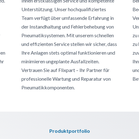
ed.
Ihnen erstklassigen Service und kompetente
ber
Unterstützung. Unser hochqualifiziertes
Bed
Team verfügt über umfassende Erfahrung in
Ve
der Instandhaltung und Fehlerbehebung von
Un
r
Pneumatiksystemen. Mit unserem schnellen
zu 
und effizienten Service stellen wir sicher, dass
zu 
gen
Ihre Anlagen stets optimal funktionieren und
zuv
hr
minimieren ungeplante Ausfallzeiten.
Ihn
Vertrauen Sie auf Flixpart – Ihr Partner für
und
professionelle Wartung und Reparatur von
Be
Pneumatikkomponenten.
Produktportfolio