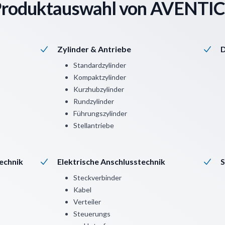
roduktauswahl von AVENTI
Zylinder & Antriebe
D
Standardzylinder
Kompaktzylinder
Kurzhubzylinder
Rundzylinder
Führungszylinder
Stellantriebe
echnik
Elektrische Anschlusstechnik
S
Steckverbinder
Kabel
Verteiler
Steuerungs