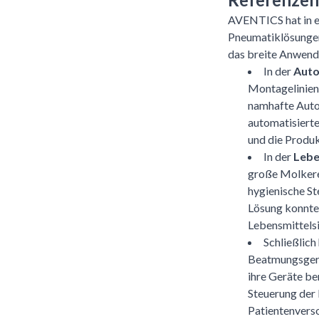
AVENTICS hat in e
Pneumatiklösungen 
das breite Anwend
In der
Auto
Montagelinien 
namhafte Auto
automatisiert
und die Produk
In der
Lebe
große Molkerei
hygienische S
Lösung konnte 
Lebensmittelsi
Schließlic
Beatmungsgerä
ihre Geräte be
Steuerung der 
Patientenvers