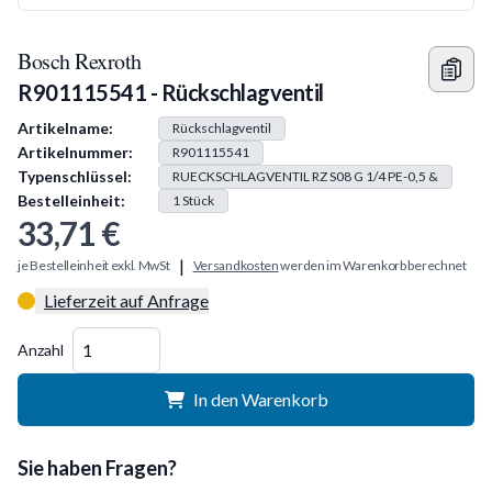
Bosch Rexroth
R901115541 - Rückschlagventil
Produkt Information
Artikelname:
Rückschlagventil
Artikelnummer:
R901115541
Typenschlüssel:
RUECKSCHLAGVENTIL RZ S08 G 1/4 PE-0,5 &
Bestelleinheit:
1
Stück
33,71 €
|
je Bestelleinheit exkl. MwSt
Versandkosten
werden im Warenkorb berechnet
Lieferzeit auf Anfrage
Menge
Anzahl
In den Warenkorb
Sie haben Fragen?