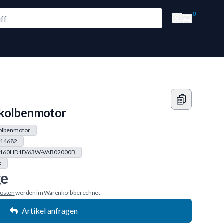
0
lkolbenmotor
kolbenmotor
14682
160HD1D/63W-VAB02000B
k
ge
osten
werden im Warenkorb berechnet
Artikel anfragen