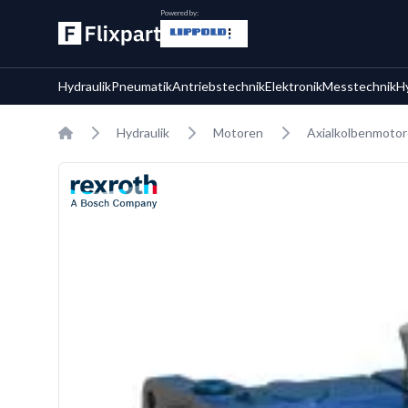
Powered by:
Hydraulik
Pneumatik
Antriebstechnik
Elektronik
Messtechnik
H
Home
Hydraulik
Motoren
Axialkolbenmoto