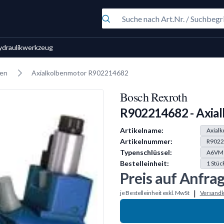
ydraulikwerkzeug
ren
Axialkolbenmotor R902214682
Bosch Rexroth
R902214682 - Axia
Produkt Information
Artikelname:
Axial
Artikelnummer:
R9022
Typenschlüssel:
A6VM
Bestelleinheit:
1
Stüc
Preis auf Anfra
|
je Bestelleinheit exkl. MwSt
Versandk