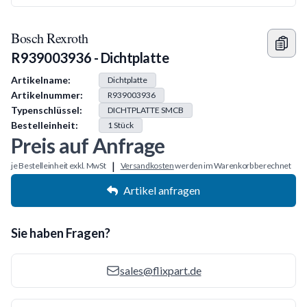
Bosch Rexroth
R939003936 - Dichtplatte
Produkt Information
Artikelname:
Dichtplatte
Artikelnummer:
R939003936
Typenschlüssel:
DICHTPLATTE SMCB
Bestelleinheit:
1
Stück
Preis auf Anfrage
|
je Bestelleinheit exkl. MwSt
Versandkosten
werden im Warenkorb berechnet
Artikel anfragen
Sie haben Fragen?
sales@flixpart.de