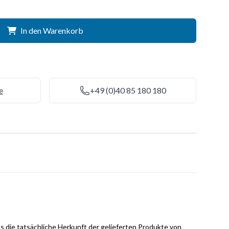
In den Warenkorb
e
+49 (0)40 85 180 180
s die tatsächliche Herkunft der gelieferten Produkte von