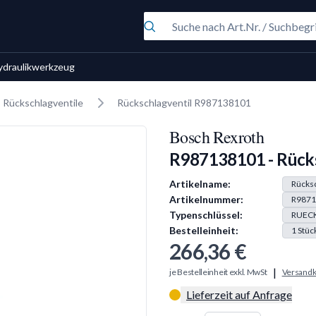
ydraulikwerkzeug
Rückschlagventile
Rückschlagventil R987138101
Bosch Rexroth
R987138101 - Rücks
Produkt Information
Artikelname:
Rücksc
Artikelnummer:
R9871
Typenschlüssel:
RUECK
Bestelleinheit:
1
Stüc
266,36 €
|
je Bestelleinheit exkl. MwSt
Versandk
Lieferzeit auf Anfrage