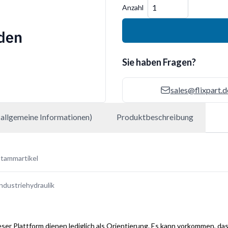
Menge
Anzahl
Sie haben Fragen?
sales@flixpart.d
allgemeine Informationen)
Produktbeschreibung
tammartikel
ndustriehydraulik
ser Plattform dienen lediglich als Orientierung. Es kann vorkommen, das