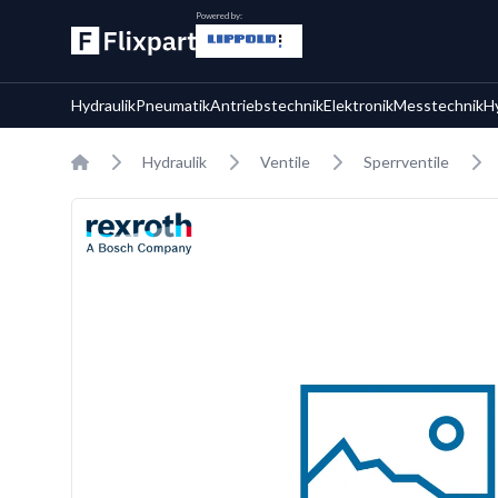
Powered by:
Hydraulik
Pneumatik
Antriebstechnik
Elektronik
Messtechnik
H
Home
Hydraulik
Ventile
Sperrventile