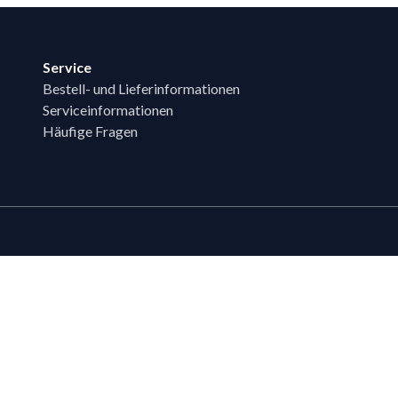
Service
Bestell- und Lieferinformationen
Serviceinformationen
Häufige Fragen
Zahlungsmöglichk
Bestehende LIPPOLD-Kunden oder Kund
Wunsch für den Kauf auf Rechnung fr