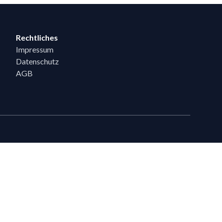
Rechtliches
Impressum
Datenschutz
AGB
eiten
en, die bereits 5 Flixpart-Bestellungen getätigt haben, können auf
eigeschaltet werden.