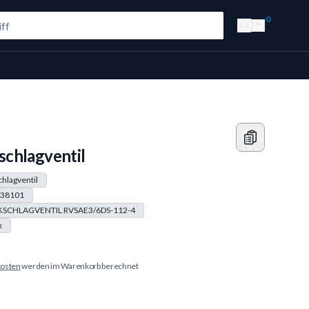
0
chlagventil
hlagventil
38101
SCHLAGVENTIL RVSAE3/6DS-112-4
k
osten
werden im Warenkorb berechnet