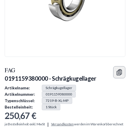
FAG
0191159380000 - Schrägkugellager
Produkt Information
Artikelname:
Schrägkugellager
Artikelnummer:
0191159380000
Typenschlüssel:
7219-B-XL-MP
Bestelleinheit:
1
Stück
250,67 €
|
je Bestelleinheit exkl. MwSt
Versandkosten
werden im Warenkorb berechnet