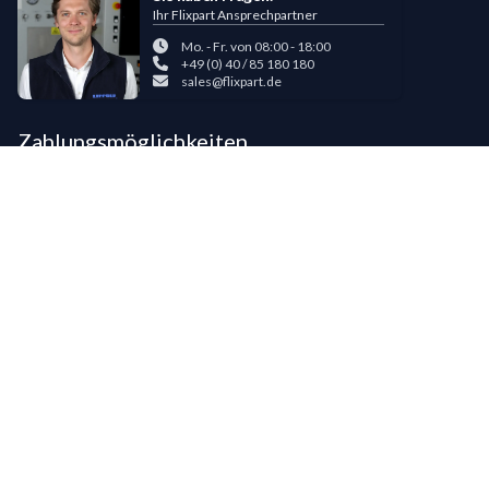
Ihr Flixpart Ansprechpartner
Mo. - Fr. von 08:00 - 18:00
+49 (0) 40 / 85 180 180
sales@flixpart.de
Zahlungsmöglichkeiten
Bestehende LIPPOLD-Kunden oder Kunden, die bereits 5 Flixpart-
Bestellungen getätigt haben, können auf Wunsch für den Kauf auf Rechnung
freigeschaltet werden.
©
2026
LIPPOLD GmbH, Alle Rechte vorbehalten
LinkedIn
Instagram