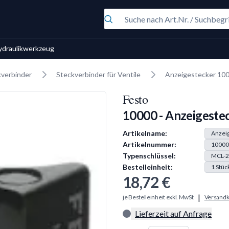
ydraulikwerkzeug
kverbinder
Steckverbinder für Ventile
Anzeigestecker 10
Festo
10000 - Anzeigeste
Produkt Information
Artikelname:
Anzei
Artikelnummer:
10000
Typenschlüssel:
MCL-2
Bestelleinheit:
1
Stüc
18,72 €
|
je Bestelleinheit exkl. MwSt
Versandk
Lieferzeit auf Anfrage