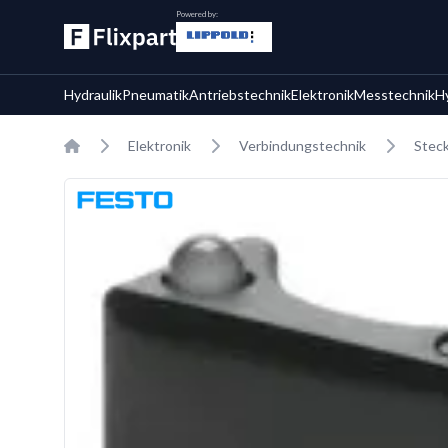
Powered by:
Hydraulik
Pneumatik
Antriebstechnik
Elektronik
Messtechnik
H
Home
Elektronik
Verbindungstechnik
Stec