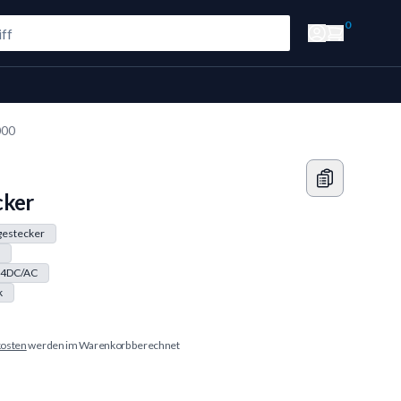
0
000
cker
gestecker
4DC/AC
k
osten
werden im Warenkorb berechnet