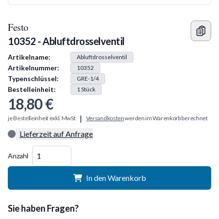
Festo
10352 - Abluftdrosselventil
Produkt Information
Artikelname:
Abluftdrosselventil
Artikelnummer:
10352
Typenschlüssel:
GRE-1/4
Bestelleinheit:
1
Stück
18,80 €
|
je Bestelleinheit exkl. MwSt
Versandkosten
werden im Warenkorb berechnet
Lieferzeit auf Anfrage
Menge
Anzahl
In den Warenkorb
Sie haben Fragen?