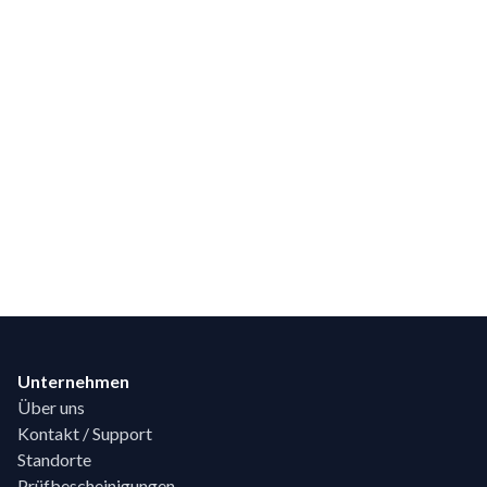
Footer
Unternehmen
Über uns
Kontakt / Support
Standorte
Prüfbescheinigungen