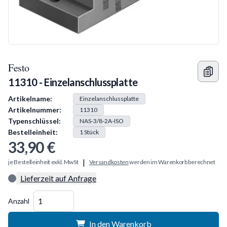
Festo
11310 - Einzelanschlussplatte
Produkt Information
Artikelname:
Einzelanschlussplatte
Artikelnummer:
11310
Typenschlüssel:
NAS-3/8-2A-ISO
Bestelleinheit:
1
Stück
33,90 €
|
je Bestelleinheit exkl. MwSt
Versandkosten
werden im Warenkorb berechnet
Lieferzeit auf Anfrage
Menge
Anzahl
In den Warenkorb