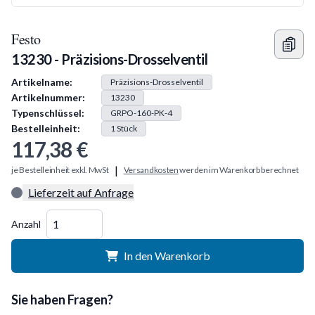
Festo
13230 - Präzisions-Drosselventil
Produkt Information
Artikelname:
Präzisions-Drosselventil
Artikelnummer:
13230
Typenschlüssel:
GRPO-160-PK-4
Bestelleinheit:
1
Stück
117,38 €
|
je Bestelleinheit exkl. MwSt
Versandkosten
werden im Warenkorb berechnet
Lieferzeit auf Anfrage
Menge
Anzahl
In den Warenkorb
Sie haben Fragen?