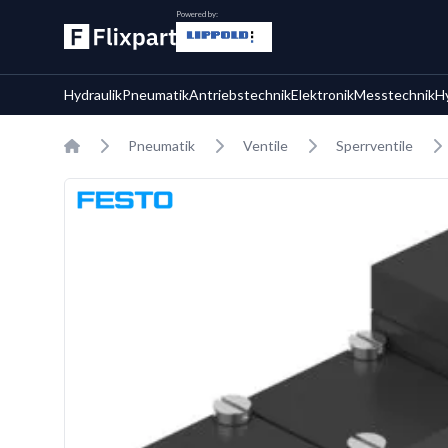
Powered by:
Hydraulik
Pneumatik
Antriebstechnik
Elektronik
Messtechnik
H
Home
Pneumatik
Ventile
Sperrventile