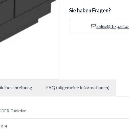
Sie haben Fragen?
sales@flixpart.d
uktbeschreibung
FAQ (allgemeine Informationen)
ODER-Funktion
PK-4