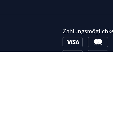
Zahlungsmöglichk
Bestehende LIPPOLD-Kunden oder Kund
Wunsch für den Kauf auf Rechnung fr
©
2026
LIPPOLD GmbH, Alle Rechte vorbehalten
LinkedIn
Instagram