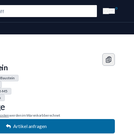
0
ein
Baustein
R-M5
k
ge
osten
werden im Warenkorb berechnet
Artikel anfragen