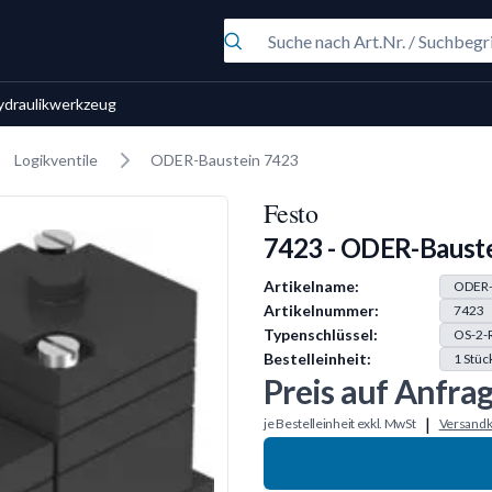
ydraulikwerkzeug
Logikventile
ODER-Baustein 7423
Festo
7423 - ODER-Baust
Produkt Information
Artikelname:
ODER-
Artikelnummer:
7423
Typenschlüssel:
OS-2-
Bestelleinheit:
1
Stüc
Preis auf Anfra
|
je Bestelleinheit exkl. MwSt
Versandk