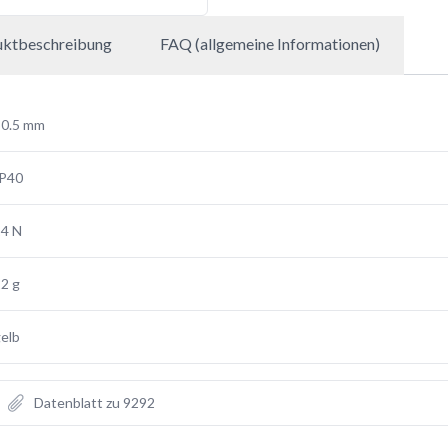
uktbeschreibung
FAQ (allgemeine Informationen)
30.5 mm
IP40
14 N
2 g
elb
Datenblatt zu 9292