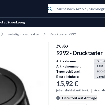
ydraulikwerkzeug
Betätigungsaufsätze
Drucktaster 9292
Festo
9292 - Drucktaster
Produkt Information
Artikelname:
Druckt
Artikelnummer:
9292
Typenschlüssel:
T-30-
Bestelleinheit:
1
Stüc
15,92 €
|
je Bestelleinheit exkl. MwSt
Versandk
Lieferzeit auf Anfrage