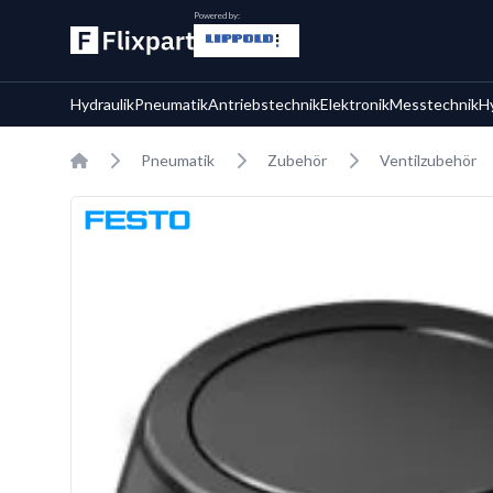
Powered by:
Hydraulik
Pneumatik
Antriebstechnik
Elektronik
Messtechnik
H
Home
Pneumatik
Zubehör
Ventilzubehör