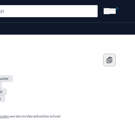
0
aster
GE
k
osten
werden im Warenkorb berechnet