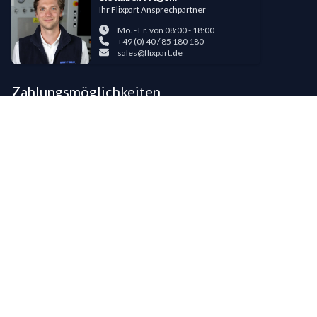
Ihr Flixpart Ansprechpartner
Mo. - Fr. von 08:00 - 18:00
+49 (0) 40 / 85 180 180
sales@flixpart.de
Zahlungsmöglichkeiten
Bestehende LIPPOLD-Kunden oder Kunden, die bereits 5 Flixpart-
Bestellungen getätigt haben, können auf Wunsch für den Kauf auf Rechnung
freigeschaltet werden.
©
2026
LIPPOLD GmbH, Alle Rechte vorbehalten
LinkedIn
Instagram