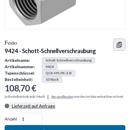
Festo
9424 - Schott-Schnellverschraubung
Produkt Information
Artikelname:
Schott-Schnellverschraubung
Artikelnummer:
9424
Typenschlüssel:
QCK-M5-PK-3-B
Bestelleinheit:
10
Stück
108,70 €
|
je Bestelleinheit exkl. MwSt
Versandkosten
werden im Warenkorb berechnet
Lieferzeit auf Anfrage
Menge
Anzahl