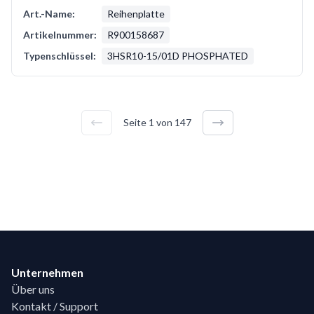
Art.-Name:
Reihenplatte
Artikelnummer:
R900158687
Typenschlüssel:
3HSR10-15/01D PHOSPHATED
Seite
1
von
147
Footer
Unternehmen
Über uns
Kontakt / Support