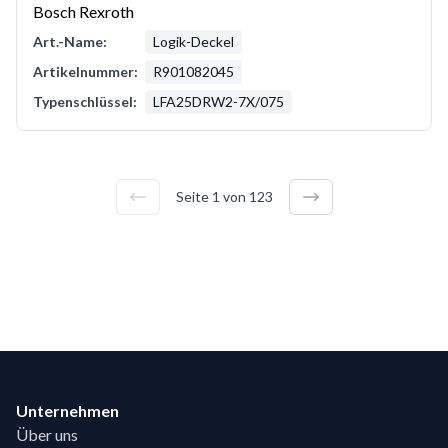
Bosch Rexroth
Art.-Name:
Logik-Deckel
Artikelnummer:
R901082045
Typenschlüssel:
LFA25DRW2-7X/075
Seite
1
von
123
Footer
Unternehmen
Über uns