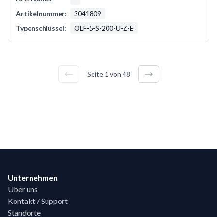
Artikelnummer:
3041809
Typenschlüssel:
OLF-5-S-200-U-Z-E
Seite
1
von
48
Footer
Unternehmen
Über uns
Kontakt / Support
Standorte