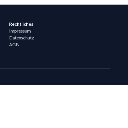
Rechtliches
Impressum
Datenschutz
AGB
eiten
en, die bereits 5 Flixpart-Bestellungen getätigt haben, können auf