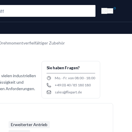
0
Drehmomentverfielfältiger Zubehör
Sie haben Fragen?
vielen industriellen
Opening hours
Mo. - Fr. von 08:00 - 18:00
ssigkeit und
+49 (0) 40 / 85 180 180
Phone number
chen Anforderungen.
sales@flixpart.de
Email
Erweiterter Antrieb