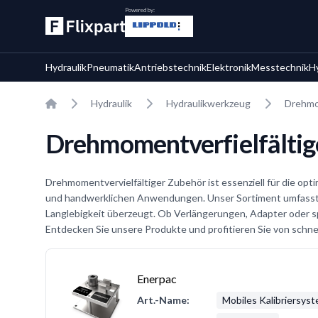
Powered by:
Hydraulik
Pneumatik
Antriebstechnik
Elektronik
Messtechnik
H
Home
Hydraulik
Hydraulikwerkzeug
Drehmo
Drehmomentverfielfältig
Drehmomentvervielfältiger Zubehör ist essenziell für die opti
und handwerklichen Anwendungen. Unser Sortiment umfasst e
Langlebigkeit überzeugt. Ob Verlängerungen, Adapter oder sp
Entdecken Sie unsere Produkte und profitieren Sie von schnel
Enerpac
Art.-Name:
Mobiles Kalibriersys