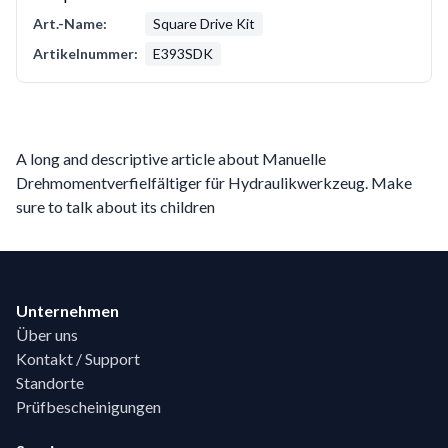
Art.-Name:
Square Drive Kit
Artikelnummer:
E393SDK
A long and descriptive article about Manuelle
Drehmomentverfielfältiger für Hydraulikwerkzeug. Make
sure to talk about its children
Footer
Unternehmen
Über uns
Kontakt / Support
Standorte
Prüfbescheinigungen