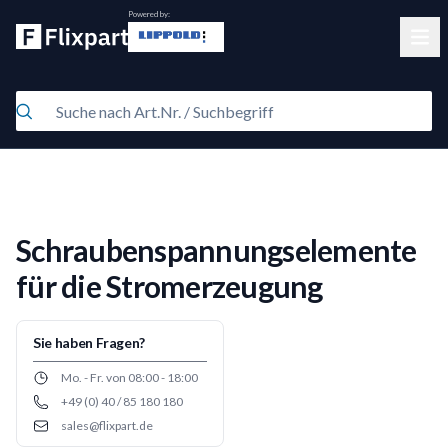
Powered by:
Clos
Schraubenspannungselemente
für die Stromerzeugung
Sie haben Fragen?
Opening hours
Mo. - Fr. von 08:00 - 18:00
+49 (0) 40 / 85 180 180
Phone number
sales@flixpart.de
Email