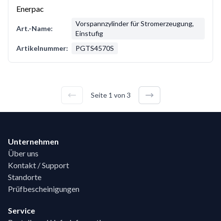
Enerpac
Vorspannzylinder für Stromerzeugung,
Art.-Name:
Einstufig
Artikelnummer:
PGTS4570S
Seite
1
von
3
Footer
Unternehmen
Über uns
Kontakt / Support
Standorte
Prüfbescheinigungen
Service