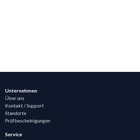
Footer
Unternehmen
Über uns
Kontakt / Support
Standorte
Prüfbescheinigungen
Service