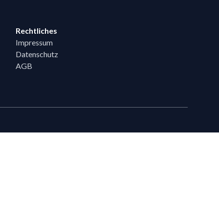
Rechtliches
Impressum
Datenschutz
AGB
eiten
en, die bereits 5 Flixpart-Bestellungen getätigt haben, können auf
eigeschaltet werden.