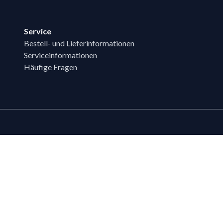
Service
Bestell- und Lieferinformationen
Serviceinformationen
Häufige Fragen
Zahlungsmöglichk
Bestehende LIPPOLD-Kunden oder Kund
Wunsch für den Kauf auf Rechnung fr