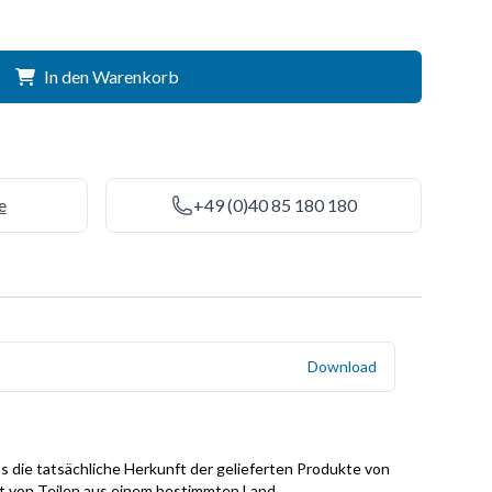
In den Warenkorb
e
+49 (0)40 85 180 180
Download
s die tatsächliche Herkunft der gelieferten Produkte von
it von Teilen aus einem bestimmten Land.