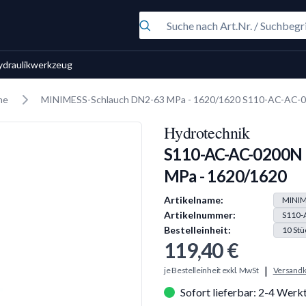
ydraulikwerkzeug
he
MINIMESS-Schlauch DN2-63 MPa - 1620/1620 S110-AC-AC-
Hydrotechnik
S110-AC-AC-0200N 
MPa - 1620/1620
Produkt Information
Artikelname:
MINIM
Artikelnummer:
S110-
Bestelleinheit:
10
Stü
119,40 €
|
je Bestelleinheit exkl. MwSt
Versandk
Sofort lieferbar: 2-4 Werk