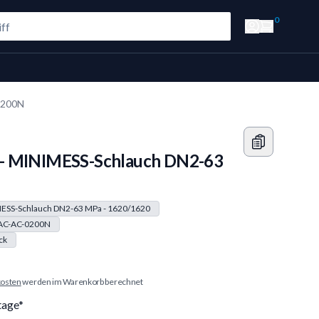
0
0200N
- MINIMESS-Schlauch DN2-63
ESS-Schlauch DN2-63 MPa - 1620/1620
AC-AC-0200N
ck
osten
werden im Warenkorb berechnet
tage*