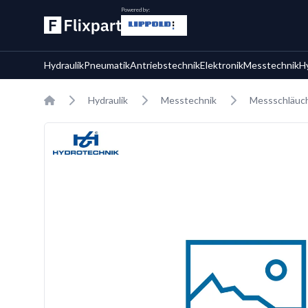
Powered by:
Hydraulik
Pneumatik
Antriebstechnik
Elektronik
Messtechnik
H
Home
Hydraulik
Messtechnik
Messschläuc