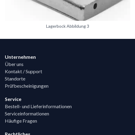
Lagerbock Abbildung 3
Footer
Unternehmen
Über uns
Kontakt / Support
Standorte
Prüfbescheinigungen
Service
Bestell- und Lieferinformationen
Serviceinformationen
Häufige Fragen
Rechtliches