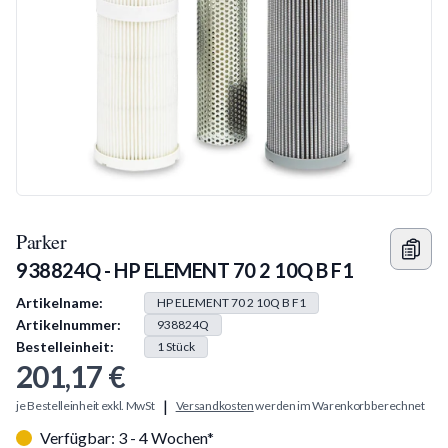
Parker
938824Q - HP ELEMENT 70 2 10Q B F1
Produkt Information
Artikelname:
HP ELEMENT 70 2 10Q B F1
Artikelnummer:
938824Q
Bestelleinheit:
1
Stück
201,17 €
|
je Bestelleinheit exkl. MwSt
Versandkosten
werden im Warenkorb berechnet
Verfügbar: 3 - 4 Wochen*