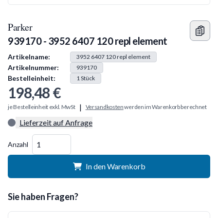
Parker
939170 - 3952 6407 120 repl element
Produkt Information
Artikelname:
3952 6407 120 repl element
Artikelnummer:
939170
Bestelleinheit:
1
Stück
198,48 €
|
je Bestelleinheit exkl. MwSt
Versandkosten
werden im Warenkorb berechnet
Lieferzeit auf Anfrage
Menge
Anzahl
In den Warenkorb
Sie haben Fragen?