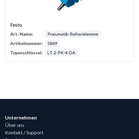
Festo
Art.-Name:
Pneumatik-Reihenklemme
Artikelnummer:
5869
Typenschlüssel:
LT-2-PK-4-DA
Footer
Unternehmen
Über uns
Kontakt / Support