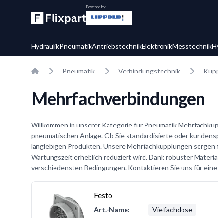
Powered by:
Hydraulik
Pneumatik
Antriebstechnik
Elektronik
Messtechnik
H
Home
Pneumatik
Verbindungstechnik
Kup
Mehrfachverbindungen
Willkommen in unserer Kategorie für Pneumatik Mehrfachkuppl
pneumatischen Anlage. Ob Sie standardisierte oder kundenspe
langlebigen Produkten. Unsere Mehrfachkupplungen sorgen f
Wartungszeit erheblich reduziert wird. Dank robuster Materia
verschiedensten Bedingungen. Kontaktieren Sie uns für eine
Festo
Art.-Name:
Vielfachdose