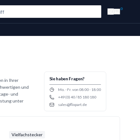
0
Sie haben Fragen?
n in Ihrer
ochwertigen und
Opening hours
Mo. - Fr. von 08:00 - 18:00
tage- und
+49 (0) 40 / 85 180 180
Phone number
istung unter
sales@flixpart.de
Email
Vielfachstecker