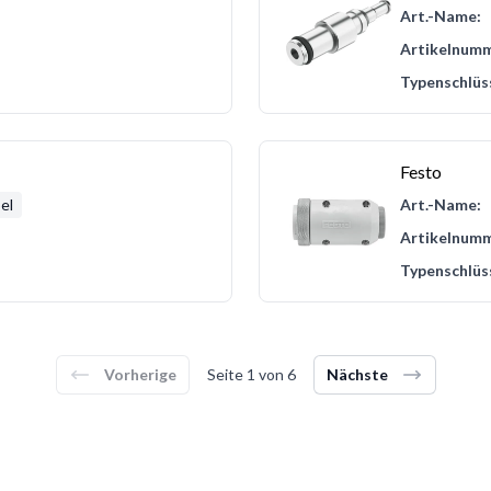
Art.-Name:
Artikelnumm
Typenschlüs
Festo
el
Art.-Name:
Artikelnumm
Typenschlüs
Vorherige
Seite
1
von
6
Nächste