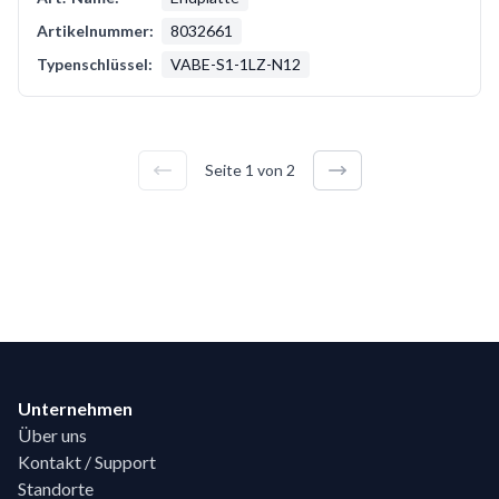
Artikelnummer:
8032661
Typenschlüssel:
VABE-S1-1LZ-N12
Seite
1
von
2
Footer
Unternehmen
Über uns
Kontakt / Support
Standorte