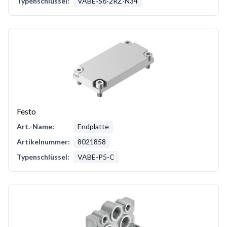
Typenschlüssel:
VABE-S6-2RZ-N34
Festo
Art.-Name:
Endplatte
Artikelnummer:
8021858
Typenschlüssel:
VABE-P5-C