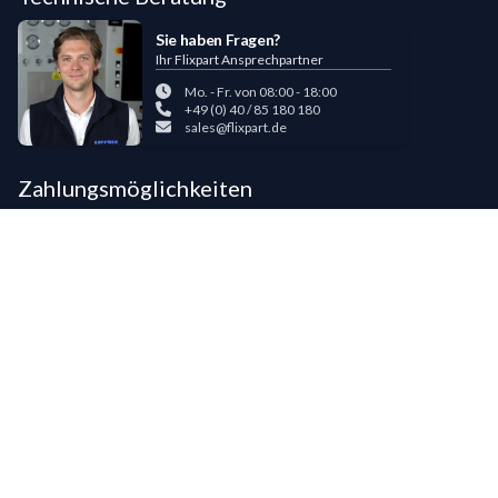
Sie haben Fragen?
Ihr Flixpart Ansprechpartner
Mo. - Fr. von 08:00 - 18:00
+49 (0) 40 / 85 180 180
sales@flixpart.de
Zahlungsmöglichkeiten
Bestehende LIPPOLD-Kunden oder Kunden, die bereits 5 Flixpart-
Bestellungen getätigt haben, können auf Wunsch für den Kauf auf Rechnung
freigeschaltet werden.
©
2026
LIPPOLD GmbH, Alle Rechte vorbehalten