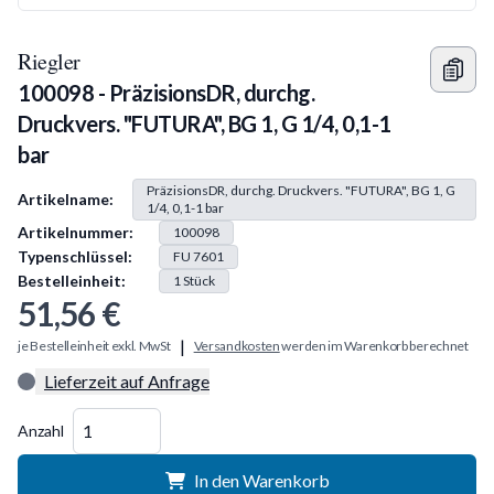
Riegler
100098 - PräzisionsDR, durchg.
Druckvers. "FUTURA", BG 1, G 1/4, 0,1-1
bar
Produkt Information
PräzisionsDR, durchg. Druckvers. "FUTURA", BG 1, G
Artikelname:
1/4, 0,1-1 bar
Artikelnummer:
100098
Typenschlüssel:
FU 7601
Bestelleinheit:
1
Stück
51,56 €
|
je Bestelleinheit exkl. MwSt
Versandkosten
werden im Warenkorb berechnet
Lieferzeit auf Anfrage
Menge
Anzahl
In den Warenkorb