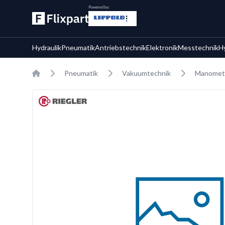
Powered by:
Hydraulik
Pneumatik
Antriebstechnik
Elektronik
Messtechnik
H
Home
Pneumatik
Vakuumtechnik
Manomet