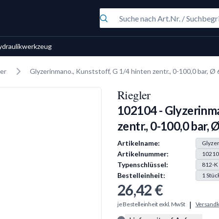
ydraulikwerkzeug
er
Glyzerinmano., Kunststoff, G 1/4 hinten zentr., 0-100,0 bar, 
Riegler
102104 - Glyzerinma
zentr., 0-100,0 bar, 
Produkt Information
Artikelname:
Glyzer
Artikelnummer:
10210
Typenschlüssel:
812-K
Bestelleinheit:
1
Stüc
26,42 €
|
je Bestelleinheit exkl. MwSt
Versandk