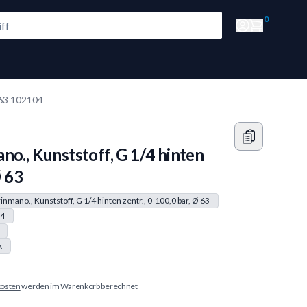
0
Ø 63 102104
no., Kunststoff, G 1/4 hinten
Ø 63
inmano., Kunststoff, G 1/4 hinten zentr., 0-100,0 bar, Ø 63
4
k
osten
werden im Warenkorb berechnet