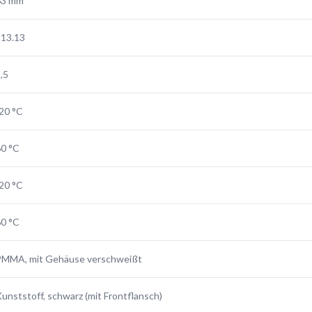
63 mm
113.13
,5
20 °C
0 °C
20 °C
0 °C
PMMA, mit Gehäuse verschweißt
unststoff, schwarz (mit Frontflansch)