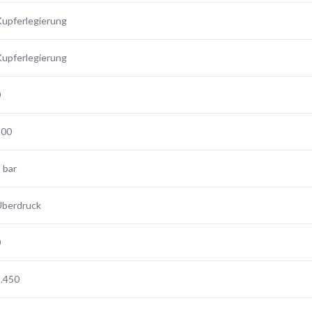
upferlegierung
upferlegierung
0
100
 bar
Überdruck
0
.450