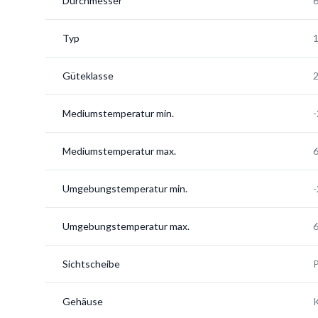
Durchmesser
Typ
Güteklasse
2
Mediumstemperatur min.
-
Mediumstemperatur max.
6
Umgebungstemperatur min.
-
Umgebungstemperatur max.
6
Sichtscheibe
Gehäuse
K