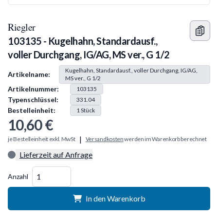
Riegler
103135 - Kugelhahn, Standardausf.,
voller Durchgang, IG/AG, MS ver., G 1/2
Produkt Information
Kugelhahn, Standardausf., voller Durchgang, IG/AG,
Artikelname:
MS ver., G 1/2
Artikelnummer:
103135
Typenschlüssel:
331.04
Bestelleinheit:
1
Stück
10,60 €
|
je Bestelleinheit exkl. MwSt
Versandkosten
werden im Warenkorb berechnet
Lieferzeit auf Anfrage
Menge
Anzahl
In den Warenkorb