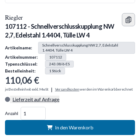
Riegler
107112 - Schnellverschlusskupplung NW
2,7, Edelstahl 1.4404, Tülle LW 4
Produkt Information
Schnellverschlusskupplung NW 2,7, Edelstahl
Artikelname:
1.4404, Tülle LW 4
Artikelnummer:
107112
Typenschlüssel:
243.08/6-ES
Bestelleinheit:
1
Stück
110,06 €
|
je Bestelleinheit exkl. MwSt
Versandkosten
werden im Warenkorb berechnet
Lieferzeit auf Anfrage
Menge
Anzahl
In den Warenkorb