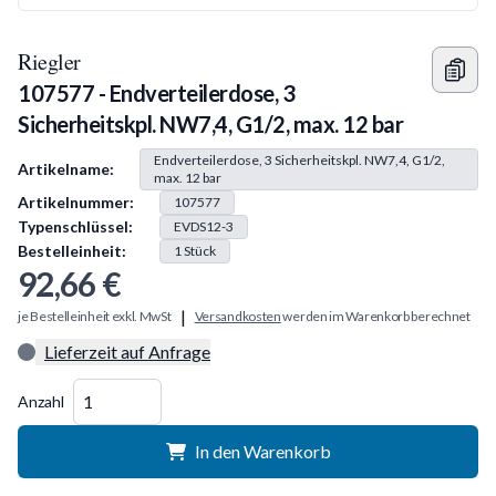
Riegler
107577 - Endverteilerdose, 3
Sicherheitskpl. NW7,4, G1/2, max. 12 bar
Produkt Information
Endverteilerdose, 3 Sicherheitskpl. NW7,4, G1/2,
Artikelname:
max. 12 bar
Artikelnummer:
107577
Typenschlüssel:
EVDS12-3
Bestelleinheit:
1
Stück
92,66 €
|
je Bestelleinheit exkl. MwSt
Versandkosten
werden im Warenkorb berechnet
Lieferzeit auf Anfrage
Menge
Anzahl
In den Warenkorb