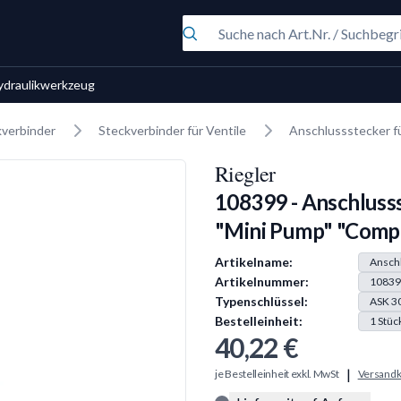
ydraulikwerkzeug
kverbinder
Steckverbinder für Ventile
Anschlussstecker f
Riegler
108399 - Anschlusss
"Mini Pump" "Comp
Produkt Information
Artikelname:
Anschl
Artikelnummer:
10839
Typenschlüssel:
ASK 3
Bestelleinheit:
1
Stüc
40,22 €
|
je Bestelleinheit exkl. MwSt
Versandk