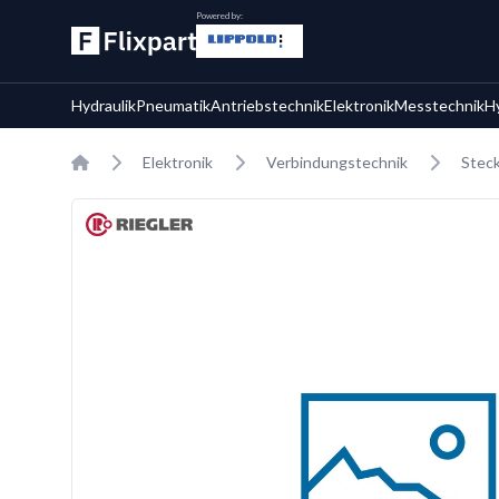
Powered by:
Hydraulik
Pneumatik
Antriebstechnik
Elektronik
Messtechnik
H
Home
Elektronik
Verbindungstechnik
Stec