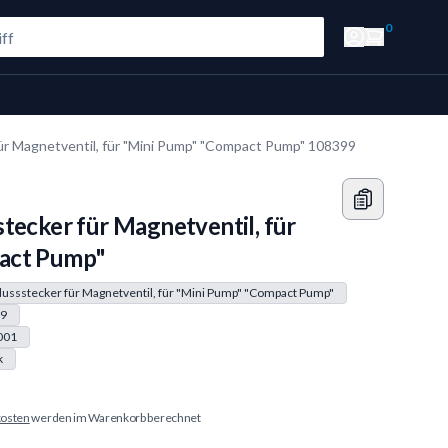
0
ür Magnetventil, für "Mini Pump" "Compact Pump" 108399
tecker für Magnetventil, für
act Pump"
ussstecker für Magnetventil, für "Mini Pump" "Compact Pump"
9
001
k
osten
werden im Warenkorb berechnet